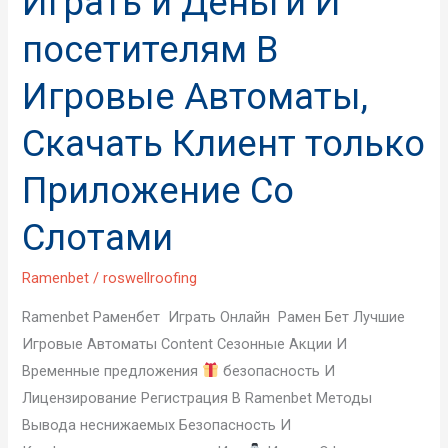
Играть и Деньги И
посетителям В
Игровые Автоматы,
Скачать Клиент только
Приложение Со
Слотами
Ramenbet
/
roswellroofing
Ramenbet Раменбет
Играть Онлайн
Рамен Бет Лучшие
Игровые Автоматы Content Сезонные Акции И
Временные предложения
безопасность И
Лицензирование Регистрация В Ramenbet Методы
Вывода неснижаемых Безопасность И